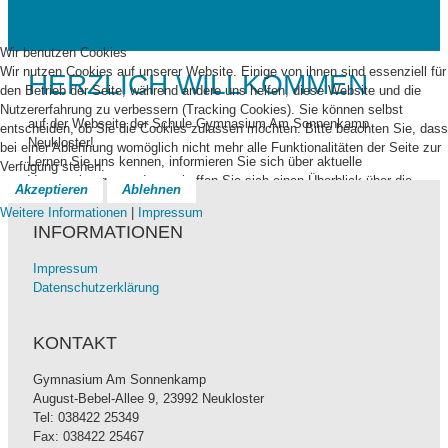
Wir benutzen Cookies
Wir nutzen Cookies auf unserer Website. Einige von ihnen sind essenziell für
HERZLICH WILLKOMMEN
den Betrieb der Seite, während andere uns helfen, diese Website und die
Nutzererfahrung zu verbessern (Tracking Cookies). Sie können selbst
auf der Webseite der Schule Gymnasium Am Sonnenkamp
entscheiden, ob Sie die Cookies zulassen möchten. Bitte beachten Sie, dass
Neukloster!
bei einer Ablehnung womöglich nicht mehr alle Funktionalitäten der Seite zur
Lernen Sie uns kennen, informieren Sie sich über aktuelle
Verfügung stehen.
Veranstaltungen und verschaffen Sie sich einen Überblick über die
Akzeptieren
Ablehnen
Aktivitäten unserer Schule.
Weitere Informationen
|
Impressum
INFORMATIONEN
Impressum
Datenschutzerklärung
NEWSTICKER
KONTAKT
Gymnasium Am Sonnenkamp
August-Bebel-Allee 9, 23992 Neukloster
Stufentag der 10.Kl.
Tel: 038422 25349
... am 09.07.2026
Fax: 038422 25467